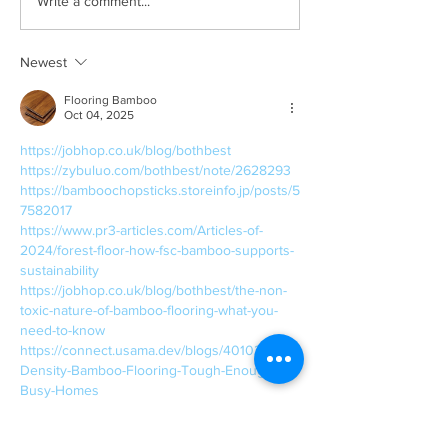
Marco Colín Studio at
CaminARTE Po
Write a comment...
Dôce18
Gallery en Dôce1
Newest
Flooring Bamboo
Oct 04, 2025
https://jobhop.co.uk/blog/bothbest
https://zybuluo.com/bothbest/note/2628293
https://bamboochopsticks.storeinfo.jp/posts/5
7582017
https://www.pr3-articles.com/Articles-of-
2024/forest-floor-how-fsc-bamboo-supports-
sustainability
https://jobhop.co.uk/blog/bothbest/the-non-
toxic-nature-of-bamboo-flooring-what-you-
need-to-know
https://connect.usama.dev/blogs/40102/High-
Density-Bamboo-Flooring-Tough-Enough-for-
Busy-Homes
https://www.whizolosophy.com/category/inter
esting_facts/Flooring-