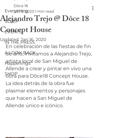
Dôce 18
Everything
Jan 9, 2020
1 min read
Alejandro Trejo @ Dôce 18
SLEEP
Concept House
EVENTS
Updated:
Jan 16, 2020
IN THE PRESS
En celebración de las fiestas de fin 
A LOOK BACK
de año, invitamos a Alejandro Trejo, 
artista local de San Miguel de 
Happenings
Allende a crear y pintar en vivo una 
SHOP
obra para Dôce18 Concept House. 
La idea detrás de la obra fue 
plasmar elementos y personajes 
que hacen a San Miguel de 
Allende único e icónico. 