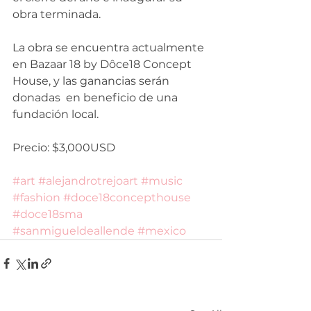
obra terminada. 
La obra se encuentra actualmente 
en Bazaar 18 by Dôce18 Concept 
House, y las ganancias serán 
donadas  en beneficio de una 
fundación local. 
Precio: $3,000USD
#art
#alejandrotrejoart
#music
#fashion
#doce18concepthouse
#doce18sma
#sanmigueldeallende
#mexico