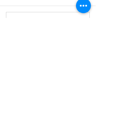
Marco Colín Studio at
CaminARTE Po
Write a comment...
Dôce18
Gallery en Dôce1
EAT
SHOP
DRINK
EXPERIENCES
OUR STORY
SLEEP
BLOG
CONTACT
Calle Relox 18, Colonia Centro, 37700,