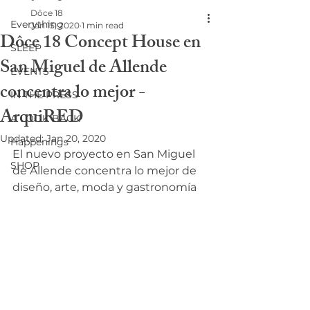
Dôce 18
Everything
Jan 15, 2020
1 min read
Dôce 18 Concept House en
SLEEP
San Miguel de Allende
EVENTS
concentra lo mejor -
IN THE PRESS
ArquiRED
A LOOK BACK
Updated:
Jan 20, 2020
Happenings
El nuevo proyecto en San Miguel 
SHOP
de Allende concentra lo mejor de 
diseño, arte, moda y gastronomía 