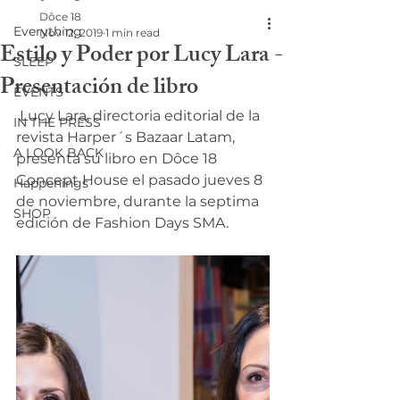
Dôce 18
Everything
Nov 12, 2019
1 min read
Estilo y Poder por Lucy Lara -
SLEEP
Presentación de libro
EVENTS
 Lucy Lara, directoria editorial de la 
IN THE PRESS
revista Harper´s Bazaar Latam, 
A LOOK BACK
presenta su libro en Dôce 18 
Concept House el pasado jueves 8 
Happenings
de noviembre, durante la septima 
SHOP
edición de Fashion Days SMA.