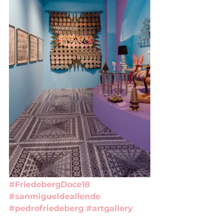
#FriedebergDoce18
#sanmigueldeallende
#pedrofriedeberg
#artgallery