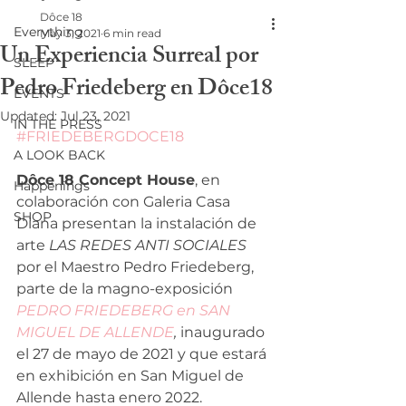
Dôce 18
Everything
May 3, 2021
6 min read
Un Experiencia Surreal por
SLEEP
Pedro Friedeberg en Dôce18
EVENTS
Updated:
Jul 23, 2021
IN THE PRESS
#FRIEDEBERGDOCE18
A LOOK BACK
Dôce 18 Concept House
, en 
Happenings
colaboración con Galeria Casa 
SHOP
Diana presentan la instalación de 
arte 
LAS REDES ANTI SOCIALES
por el Maestro Pedro Friedeberg, 
parte de la magno-exposición 
PEDRO FRIEDEBERG en SAN 
MIGUEL DE ALLENDE
, 
inaugurado 
el 27 de mayo de 2021 y que estará 
en exhibición en San Miguel de 
Allende hasta enero 2022. 