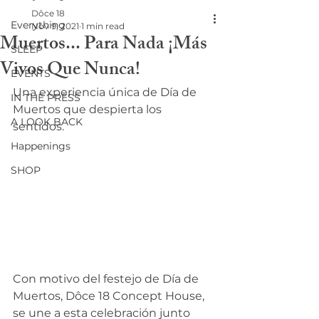
Dôce 18
Everything
Nov 9, 2021
1 min read
Muertos... Para Nada ¡Más
SLEEP
Vivos Que Nunca!
EVENTS
Una experiencia única de Día de 
IN THE PRESS
Muertos que despierta los 
A LOOK BACK
sentidos.
Happenings
SHOP
Con motivo del festejo de Día de 
Muertos, Dôce 18 Concept House, 
se une a esta celebración junto 