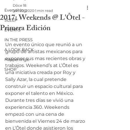
Dôce 18
Everything
Jan 22, 2020
1 min read
2017: Weekends @ L'Ôtel -
SLEEP
Primera Edición
EVENTS
IN THE PRESS
Un evento único que reunió a un 
A LOOK BACK
grupo de artistas mexicanos para 
exponer sus mas recientes obras y 
Happenings
trabajos. Weekend’s at L’Ôtel es 
SHOP
una iniciativa creada por Roy y 
Sally Azar, la cual pretende 
construir un espacio cultural para 
exponer el talento en México.
Durante tres días se vivió una 
experiencia 360. Weekends 
empezó con una cena de 
bienvenida el Viernes 24 de marzo 
en L’Ôtel donde asistieron los 