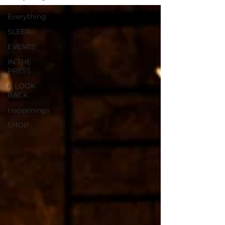
Everything
SLEEP
EVENTS
IN THE
PRESS
A LOOK
BACK
Happenings
SHOP