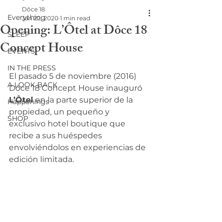
Dôce 18
Everything
Jan 22, 2020
1 min read
Opening: L’Ôtel at Dôce 18
SLEEP
Concept House
EVENTS
IN THE PRESS
El pasado 5 de noviembre (2016) 
A LOOK BACK
Dôce 18 Concept House inauguró 
L’Ôtel
 en la parte superior de la 
Happenings
propiedad, un pequeño y 
SHOP
exclusivo hotel boutique que 
recibe a sus huéspedes 
envolviéndolos en experiencias de 
edición limitada.