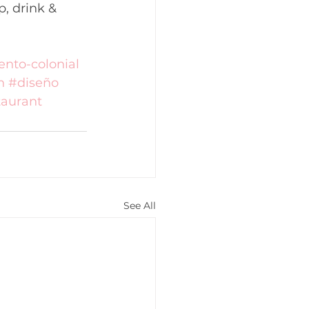
p, drink & 
ento-colonial
n
#diseño
aurant
See All