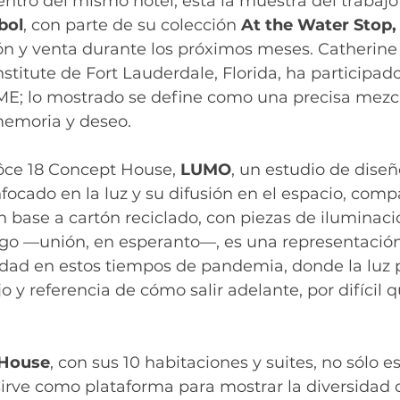
dentro del mismo hotel, está la muestra del trabajo
bol
, con parte de su colección 
At the Water Stop,
ón y venta durante los próximos meses. Catherine 
nstitute de Fort Lauderdale, Florida, ha participa
; lo mostrado se define como una precisa mezcl
emoria y deseo.
Dôce 18 Concept House,
 LUMO
, un estudio de diseñ
cado en la luz y su difusión en el espacio, comp
 base a cartón reciclado, con piezas de iluminaci
igo —unión, en esperanto—, es una representación
iedad en estos tiempos de pandemia, donde la luz 
o y referencia de cómo salir adelante, por difícil q
 House
, con sus 10 habitaciones y suites, no sólo es
rve como plataforma para mostrar la diversidad c