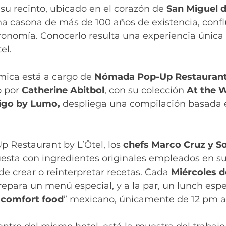
 su recinto, ubicado en el corazón de 
San Miguel d
na casona de más de 100 años de existencia, conflu
tronomía. Conocerlo resulta una experiencia única 
el.
mica está a cargo de 
Nómada Pop-Up Restaurant 
 por 
Catherine Abitbol
, con su colección 
At the W
igo by Lumo,
 despliega una compilación basada e
Restaurant by L’Ôtel, los 
chefs Marco Cruz y So
sta con ingredientes originales empleados en sus 
 de crear o reinterpretar recetas. Cada 
Miércoles d
repara un menú especial, y a la par, un lunch espe
“
comfort food
” mexicano, únicamente de 12 pm a