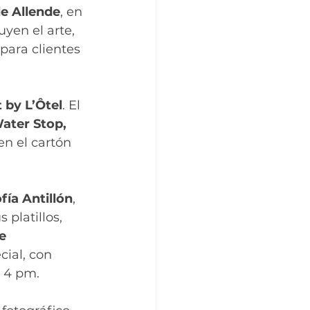
e Allende
, en 
yen el arte, 
para clientes 
by L’Ôtel
. El 
ater Stop,
n el cartón 
fía Antillón
, 
platillos, 
e 
cial, con 
 4 pm.