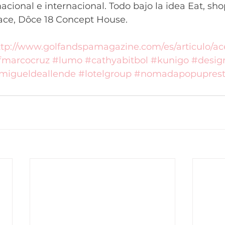
acional e internacional. Todo bajo la idea Eat, sho
place, Dôce 18 Concept House.
ttp://www.golfandspamagazine.com/es/articulo/ac
fmarcocruz
#lumo
#cathyabitbol
#kunigo
#desig
migueldeallende
#lotelgroup
#nomadapopuprest