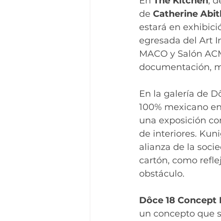
En 
The Kitchen
, 
de 
Catherine Abit
estará en exhibici
egresada del Art I
MACO y Salón ACME
documentación, m
En la galería de 
100% mexicano enfo
una exposición con
de interiores. Kun
alianza de la soc
cartón, como reflej
obstáculo.
Dôce 18 Concept
un concepto que si