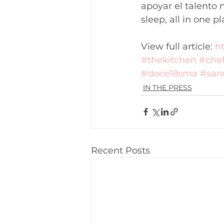
apoyar el talento n
sleep, all in one 
View full article: 
h
#thekitchen
#che
#doce18sma
#san
IN THE PRESS
Recent Posts