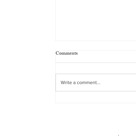
Comments
Write a comment...
Sociales, Pero No Tanto -
AIRE, Aeromexico