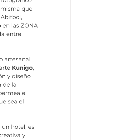
 fotográfico 
 misma que 
Abitbol, 
do en las ZONA 
a entre 
o artesanal 
arte 
Kunigo
, 
ón y diseño 
 de la 
permea el 
ue sea el 
 un hotel, es 
reativa y 