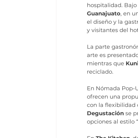
hospitalidad. Bajo
Guanajuato
, en u
el diseño y la gas
y visitantes del hot
La parte gastronó
arte es presentado
mientras que 
Kun
reciclado.
En Nómada Pop-Up 
ofrecen una propue
con la flexibilidad
Degustación
 se p
opciones al estilo 