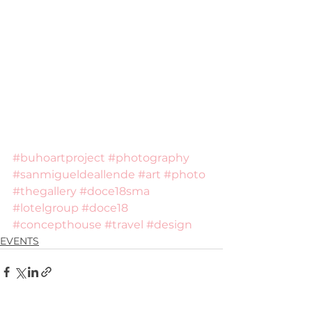
#buhoartproject
#photography
#sanmigueldeallende
#art
#photo
#thegallery
#doce18sma
#lotelgroup
#doce18
#concepthouse
#travel
#design
EVENTS