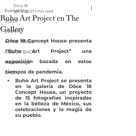
Dôce 18
Everything
Jan 12, 2021
1 min read
Buho Art Project en The
SLEEP
Gallery
EVENTS
Dôce 18 Concept House presenta 
IN THE PRESS
“Buho Art Project” una 
A LOOK BACK
exposición basada en estos 
Happenings
tiempos de pandemia.
SHOP
Buho Art Project se presenta 
en la galería de 
D
ô
ce 18 
Concept House
, 
un proyecto 
de 15 fotografías inspiradas 
en la belleza de México, sus 
celebraciones y la magia de 
su pueblo.