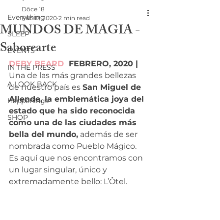
Dôce 18
Everything
Feb 17, 2020
2 min read
MUNDOS DE MAGIA -
SLEEP
Saborearte
EVENTS
DEBY BEARD
  FEBRERO, 2020 | 
IN THE PRESS
Una de las más grandes bellezas 
A LOOK BACK
de nuestro país es 
San Miguel de 
Allende, la emblemática joya del 
Happenings
estado que ha sido reconocida 
SHOP
como una de las ciudades más 
bella del mundo,
 además de ser 
nombrada como Pueblo Mágico. 
Es aquí que nos encontramos con 
un lugar singular, único y 
extremadamente bello: L’Ôtel.