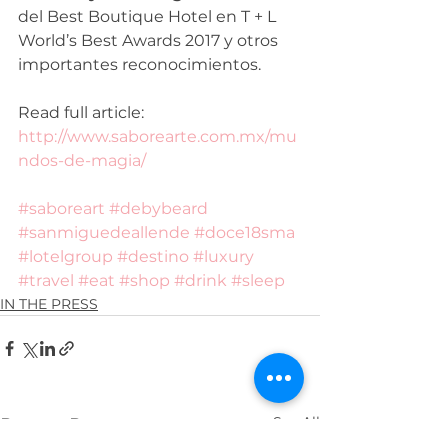
del Best Boutique Hotel en T + L 
World’s Best Awards 2017 y otros 
importantes reconocimientos.
Read full article: 
http://www.saborearte.com.mx/mu
ndos-de-magia/
#saboreart
#debybeard
#sanmiguedeallende
#doce18sma
#lotelgroup
#destino
#luxury
#travel
#eat
#shop
#drink
#sleep
IN THE PRESS
See All
Recent Posts