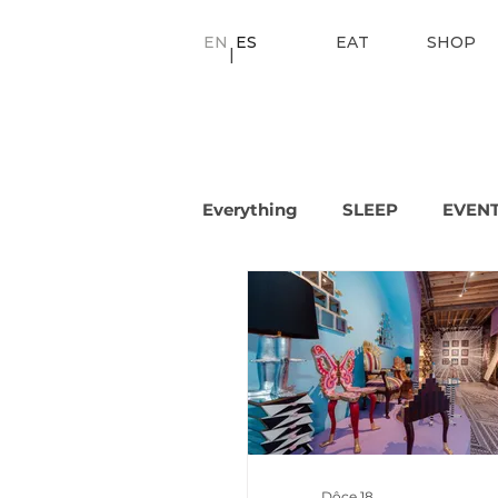
EN
ES
EAT
SHOP
|
Everything
SLEEP
EVEN
Dôce 18