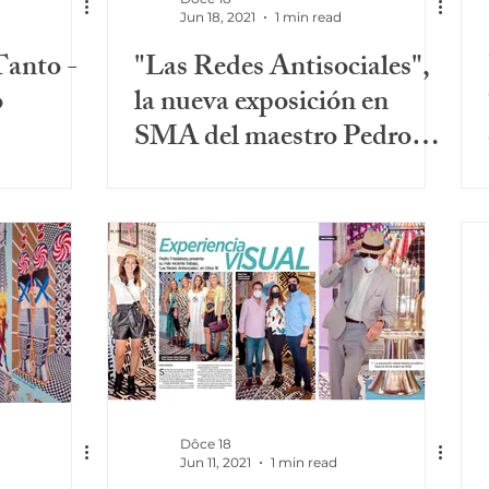
Jun 18, 2021
1 min read
Tanto -
"Las Redes Antisociales",
o
la nueva exposición en
SMA del maestro Pedro
Friedeberg - News San
Miguel
Dôce 18
Jun 11, 2021
1 min read