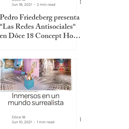
Jun 18, 2021
2 min read
Pedro Friedeberg presenta
“Las Redes Antisociales“
en Dôce 18 Concept House
- Masaryk TV
Dôce 18
Jun 10, 2021
1 min read