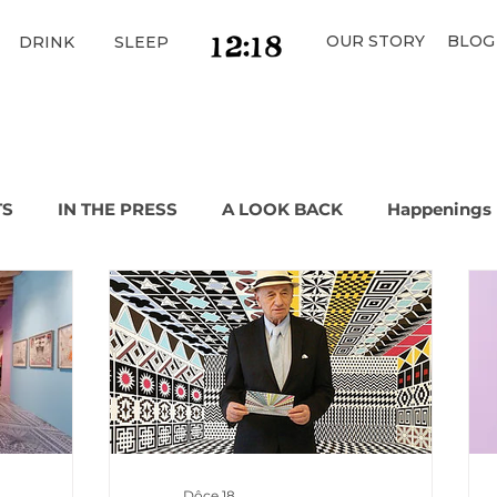
OUR STORY
BLOG
DRINK
SLEEP
TS
IN THE PRESS
A LOOK BACK
Happenings
Dôce 18