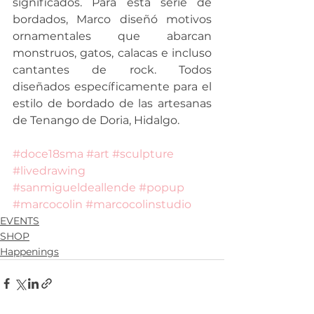
significados. Para esta serie de 
bordados, Marco diseñó motivos 
ornamentales que abarcan 
monstruos, gatos, calacas e incluso 
cantantes de rock. Todos 
diseñados específicamente para el 
estilo de bordado de las artesanas 
de Tenango de Doria, Hidalgo. 
#doce18sma
#art
#sculpture
#livedrawing
#sanmigueldeallende
#popup
#marcocolin
#marcocolinstudio
EVENTS
SHOP
Happenings