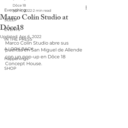
Dôce 18
Everything
Apr 4, 2022
2 min read
Marco Colín Studio at
SLEEP
Dôce18
EVENTS
Updated:
Apr 6, 2022
IN THE PRESS
Marco Colín Studio abre sus 
A LOOK BACK
puertas en San Miguel de Allende 
con un pop-up en Dôce 18 
Happenings
Concept House. 
SHOP